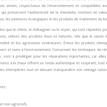
bois ancien, respectueux de l’environnement et compatibles av
 qui préservent l’authenticité de la cheminée, mettent en valeu
chaux, les peintures écologiques et les produits de traitement du 
s que le chêne, le châtaignier ou le noyer, qui sont réputées pou
 utilisez des produits doux et naturels, tels que le savon noir, 
midité et les agressions extérieures. Évitez les produits chimi
ct et nuire à l’environnement. Concernant les techniques de rén
, sont à privilégier pour les réparations importantes, car ell
tures à la chaux offrent un rendu authentique et respirant, tout en
s intempéries tout en laissant transparaître son veinage naturel
nts :
et non agressifs.