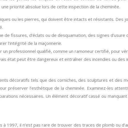
 une priorité absolue lors de cette inspection de la cheminée.
briques ou les pierres, qui doivent être intacts et résistants. Des 
é.
he de fissures, d’éclats ou de desquamation, des signes d’usure 
r l’intégrité de la maçonnerie.
r un professionnel qualifié, comme un ramoneur certifié, pour véri
ais état peut être dangereux et entraîner des incendies ou des 
ts décoratifs tels que des corniches, des sculptures et des mo
pour préserver l’esthétique de la cheminée. Examinez-les atten
réparations nécessaires. Un élément décoratif cassé ou manquant 
 à 1997, il n’est pas rare de trouver des traces de plomb ou d’am