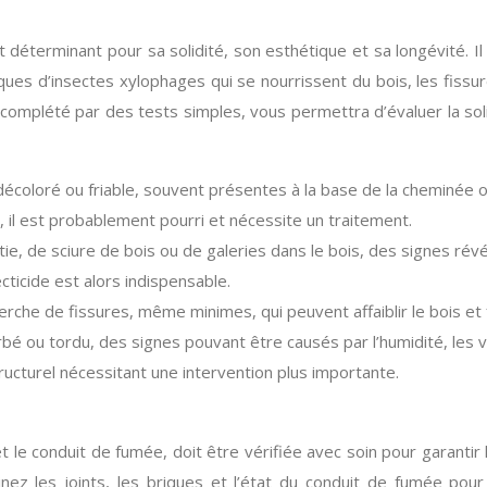
t déterminant pour sa solidité, son esthétique et sa longévité. Il
ttaques d’insectes xylophages qui se nourrissent du bois, les fi
 complété par des tests simples, vous permettra d’évaluer la sol
décoloré ou friable, souvent présentes à la base de la cheminée 
t, il est probablement pourri et nécessite un traitement.
tie, de sciure de bois ou de galeries dans le bois, des signes révé
ticide est alors indispensable.
che de fissures, même minimes, qui peuvent affaiblir le bois et fav
rbé ou tordu, des signes pouvant être causés par l’humidité, les v
cturel nécessitant une intervention plus importante.
t le conduit de fumée, doit être vérifiée avec soin pour garantir
inez les joints, les briques et l’état du conduit de fumée po