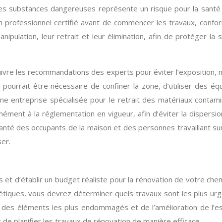
ces substances dangereuses représente un risque pour la santé 
r un professionnel certifié avant de commencer les travaux, conf
pulation, leur retrait et leur élimination, afin de protéger la
de suivre les recommandations des experts pour éviter l’expositi
l pourrait être nécessaire de confiner la zone, d’utiliser des 
une entreprise spécialisée pour le retrait des matériaux cont
ément à la réglementation en vigueur, afin d’éviter la dispersio
nté des occupants de la maison et des personnes travaillant sur 
ser.
ités et d’établir un budget réaliste pour la rénovation de votre ch
hétiques, vous devrez déterminer quels travaux sont les plus urg
tion des éléments les plus endommagés et de l’amélioration de l’
de planifier les travaux de rénovation de manière efficace.