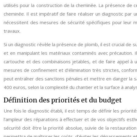
utilisés pour la construction de la cheminée. La présence de 
cheminée. Il est impératif de faire réaliser un diagnostic pa
nécessitent des mesures de sécurité spécifiques pour leur mani
travaux.
Si un diagnostic révèle la présence de plomb, il est crucial 
et en manipulant les matériaux contaminés avec précaution. I
cartouche et des combinaisons jetables, et de faire appel à 
mesures de confinement et d’élimination très strictes, conform
peut entraîner des sanctions pénales et mettre en danger la sa
400 euros, selon la complexité du chantier et la surface à analy
Définition des priorités et du budget
Une fois le diagnostic établi, il est temps de définir les prior
l’ampleur des réparations à effectuer et de vos objectifs est
sécurité doit être la priorité absolue, suivie de la restaura
permettra de maîtriser les coûts, d’éviter les dépassements et 