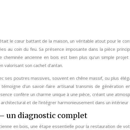
tait le cœur battant de la maison, un véritable atout pour le con
gées au coin du feu. Sa présence imposante dans la pièce princi
ne cheminée ancienne en bois est bien plus qu’un simple projet
n valorisant son cachet d’antan.
 avec ses poutres massives, souvent en chêne massif, ou plus él
le témoigne d’un savoir-faire artisanal transmis de génération 
résence confère un charme unique à une pièce, créant une atmosph
rchitectural et de l’intégrer harmonieusement dans un intérieur 
n – un diagnostic complet
nne en bois, une étape essentielle pour la restauration de votre