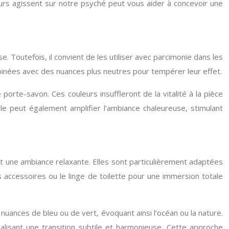
rs agissent sur notre psyché peut vous aider à concevoir une
 Toutefois, il convient de les utiliser avec parcimonie dans les
binées avec des nuances plus neutres pour tempérer leur effet.
orte-savon. Ces couleurs insuffleront de la vitalité à la pièce
e peut également amplifier l’ambiance chaleureuse, stimulant
sant une ambiance relaxante. Elles sont particulièrement adaptées
s accessoires ou le linge de toilette pour une immersion totale
 nuances de bleu ou de vert, évoquant ainsi l’océan ou la nature.
alisant une transition subtile et harmonieuse. Cette approche