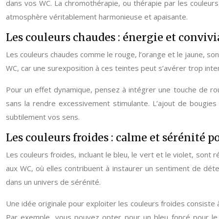
dans vos WC. La chromothérapie, ou thérapie par les couleur
atmosphère véritablement harmonieuse et apaisante.
Les couleurs chaudes : énergie et conviv
Les couleurs chaudes comme le rouge, l’orange et le jaune, sont
WC, car une surexposition à ces teintes peut s’avérer trop in
Pour un effet dynamique, pensez à intégrer une touche de rouge
sans la rendre excessivement stimulante. L’ajout de bougies
subtilement vos sens.
Les couleurs froides : calme et sérénité 
Les couleurs froides, incluant le bleu, le vert et le violet, so
aux WC, où elles contribuent à instaurer un sentiment de déten
dans un univers de sérénité.
Une idée originale pour exploiter les couleurs froides consiste 
Par exemple, vous pouvez opter pour un bleu foncé pour le so