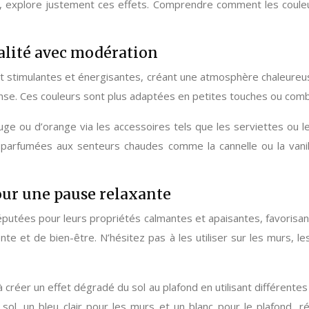
s, explore justement ces effets. Comprendre comment les couleu
ialité avec modération
 stimulantes et énergisantes, créant une atmosphère chaleureuse.
tense. Ces couleurs sont plus adaptées en petites touches ou com
 ou d’orange via les accessoires tels que les serviettes ou le p
 parfumées aux senteurs chaudes comme la cannelle ou la vanill
pour une pause relaxante
nt réputées pour leurs propriétés calmantes et apaisantes, favori
te et de bien-être. N’hésitez pas à les utiliser sur les murs, le
à créer un effet dégradé du sol au plafond en utilisant différentes
l, un bleu clair pour les murs et un blanc pour le plafond, ré